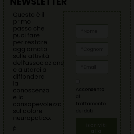
NEWSLETTER
Questo è il
primo
passo che
puoi fare
per restare
aggiornato
sulle attività
dell’associazione
e aiutarci a
diffondere
la
Acconsento
conoscenza
al
e la
consapevolezza
trattamento
sul dolore
dei dati
neuropatico.
Iscriviti
È
alla