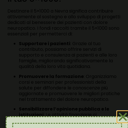
Destinare il 5×1000 a Nevra significa contribuire
attivamente al sostegno e allo sviluppo di progetti
dedicati al benessere dei pazienti con dolore
neuropatico. I fondi raccolti tramite il 5×1000 sono
essenziali per permetterci di:
Supportare i pazienti
: Grazie al tuo
contributo, possiamo offrire servizi di
supporto e consulenza ai pazienti e alle loro
famiglie, migliorando significativamente la
qualità della loro vita quotidiana.
Promuovere la formazione
: Organizziamo
corsi e seminari per professionisti della
salute per diffondere le conoscenze più
aggiornate e promuovere le migliori pratiche
nel trattamento del dolore neuropatico.
Sensibilizzare l’opinione pubblica e le
istituzioni
: Le attività finanziarie ci
permettono anche di condurre campagne di
sensibilizzazione per aumentare la