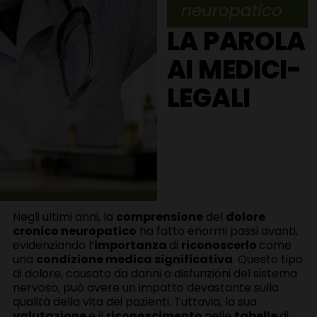
neuropatico
LA PAROLA
AI MEDICI-
LEGALI
Negli ultimi anni, la
comprensione
del
dolore
cronico neuropatico
ha fatto enormi passi avanti,
evidenziando l’
importanza
di
riconoscerlo
come
una
condizione medica significativa
. Questo tipo
di dolore, causato da danni o disfunzioni del sistema
nervoso, può avere un impatto devastante sulla
qualità della vita dei pazienti. Tuttavia, la sua
valutazione
e il
riconoscimento
nelle
tabelle
di