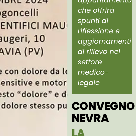
appuntamento
che offrirà
spunti di
riflessione e
aggiornamenti
di rilievo nel
settore
medico-
legale
CONVEGNO
NEVRA
LA