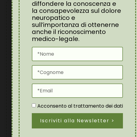
diffondere la conoscenza e
la consapevolezza sul dolore
neuropatico e
sull’importanza di ottenerne
anche il riconoscimento
medico-legale.
DOLORE NEUROPATICO
POST-TRAUMATICO:
UNA SFIDA MEDICO-
LEGALE, NON UN
Acconsento al trattamento dei dati
PROBLEMA
Iscriviti alla Newsletter >
“SOGGETTIVO”
Febbraio 10, 2026