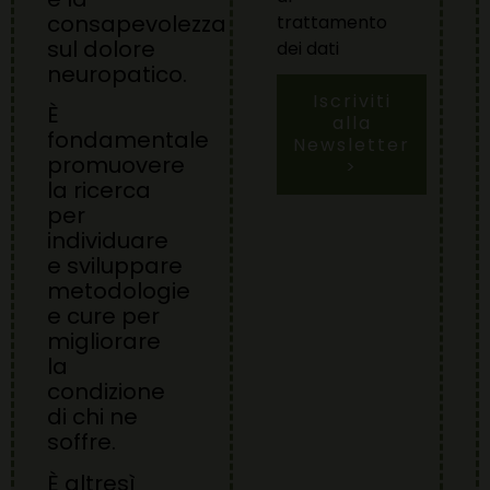
consapevolezza
trattamento
sul dolore
dei dati
neuropatico.
Iscriviti
È
alla
fondamentale
Newsletter
promuovere
>
la ricerca
per
individuare
e sviluppare
metodologie
e cure per
migliorare
la
condizione
di chi ne
soffre.
È altresì