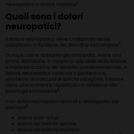
3
neuropatico e dolore malattia
.
Quali sono i dolori
neuropatici?
Il dolore neuropatico viene tradizionalmente
5
classificato in funzione del disordine sottostante
.
Dunque, come abbiamo già anticipato, esiste una
prima distinzione, in rapporto alla sede della lesione
o malattia a carico del sistema somatosensoriale, in
dolore neuropatico centrale o periferico e,
all’interno di ciascuna di queste categorie, il dolore
viene ulteriormente classificato in relazione alla
5
patologia sottostante
.
Tra i dolori neuropatici centrali si distinguono per
5
esempio
:
dolore post-ictus;
lesioni del midollo spinale;
dolore da sclerosi multipla.