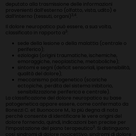
deputato alla trasmissione delle informazioni
provenienti dall’esterno (olfatto, vista, udito) e
3,4
dall’interno (tessuti, organi)
.
Il dolore neuropatico può essere, a sua volta,
3
classificato in rapporto a
:
sede della lesione o della malattia (centrale o
periferico);
eziologia (origini traumatiche, ischemiche,
emoraggiche, neoplastiche, metaboliche);
sintomi e segni (deficit sensoriali, ipersensibilità,
qualità del dolore);
meccanismo patogenetico (scariche
ectopiche, perdita del sistema inibitorio,
sensibilizzazione periferica e centrale).
La classificazione del dolore neuropatico su base
patogenetica appare essere, come confermato da
Bonezzi C. et Buonocore M., la più degna di nota
perché consente di identificare le vere origini del
dolore fornendo, quindi, indicazioni ben precise per
3
l’impostazione del piano terapeutico
. Si distinguono
così sindromi di dolore nocicettivo, sindromi di dolore