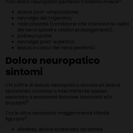
5
Tra i dolori neuropatici periferici troviamo invece
:
dolore post-amputazione;
nevralgia del trigemino;
radicolopatia (condizione che interessa le radici
dei nervi spinali e relativi prolungamenti);
polineuropatie;
nevralgia post-erpetica;
lesioni a carico dei nervi periferici.
Dolore neuropatico
sintomi
Chi soffre di dolore neuropatico accusa un dolore
spontaneo continuo o intermittente spesso
associato a sensazioni dolorose lancinanti e/o
5
brucianti
.
Tra le altre sensazioni maggiormente riferite
5
figurano
:
allodinia, dolore scatenato da stimoli