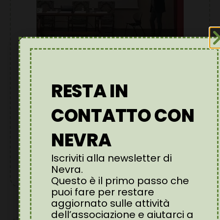
IL DOLORE NEUROPATICO
ENTRA NEL DIBATTITO
PUBBLICO: UN
RESTA IN
CONFRONTO
CONTATTO CON
MULTIDISCIPLINARE
NEVRA
NECESSARIO
Febbraio 17, 2026
Iscriviti alla newsletter di
Leggi l'articolo
Nevra.
Questo è il primo passo che
puoi fare per restare
aggiornato sulle attività
dell’associazione e aiutarci a