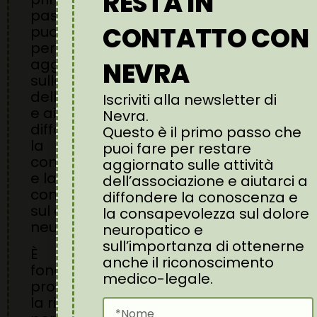
RESTA IN
passo che
CONTATTO CON
puoi fare
per restare
aggiornato
NEVRA
sulle attività
dell’associazione
Iscriviti alla newsletter di
e aiutarci a
Nevra.
diffondere
Questo è il primo passo che
la
puoi fare per restare
Acconsento
conoscenza
aggiornato sulle attività
al
e la
dell’associazione e aiutarci a
consapevolezza
trattamento
diffondere la conoscenza e
sul dolore
dei dati
la consapevolezza sul dolore
neuropatico.
neuropatico e
sull’importanza di ottenerne
Iscriviti
È
alla
anche il riconoscimento
fondamentale
Newsletter
medico-legale.
promuovere
>
la ricerca