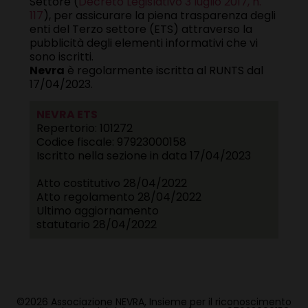
Settore (
Decreto Legislativo 3 luglio 2017, n.
117
), per assicurare la piena trasparenza degli
enti del Terzo settore (ETS) attraverso la
pubblicità degli elementi informativi che vi
sono iscritti.
Nevra
è regolarmente iscritta al RUNTS dal
17/04/2023.
NEVRA ETS
Repertorio:
101272
Codice fiscale:
97923000158
Iscritto nella sezione in data 17/04/2023
Atto costitutivo
28/04/2022
Atto regolamento
28/04/2022
Ultimo aggiornamento
statutario
28/04/2022
©2026 Associazione NEVRA, Insieme per il riconoscimento