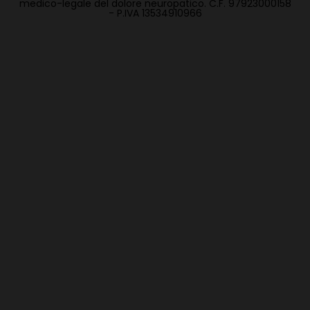
medico-legale del dolore neuropatico. C.F. 97923000158
- P.IVA 13534910966