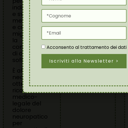
per
individuare
e sviluppare
metodologie
e cure per
migliorare
la
condizione
Acconsento al trattamento dei dati
di chi ne
soffre.
Iscriviti alla Newsletter >
È altresì
necessario
ottenere il
riconoscimento
medico-
legale del
dolore
neuropatico
per