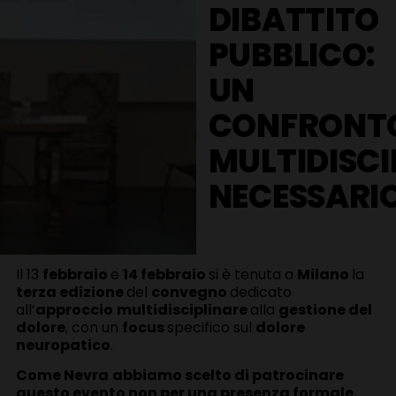
DIBATTITO
PUBBLICO:
UN
CONFRONT
MULTIDISCI
NECESSARI
Il 13
febbraio
e
14 febbraio
si è tenuta a
Milano
la
terza edizione
del
convegno
dedicato
all’
approccio
multidisciplinare
alla
gestione del
dolore
, con un
focus
specifico sul
dolore
neuropatico
.
Come Nevra
abbiamo scelto di patrocinare
questo evento non per una presenza formale
,