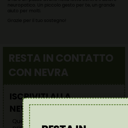
neuropatico. Un piccolo gesto per te, un grande
aiuto per molti.
Grazie per il tuo sostegno!
RESTA IN CONTATTO
CON NEVRA
ISCRIVITI ALLA
NEWSLETTER
Questo è il
primo