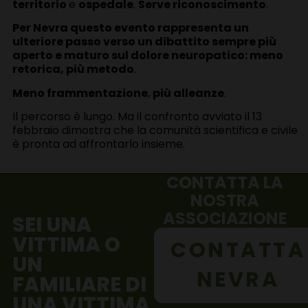
territorio
e
ospedale
.
Serve riconoscimento
.
Per Nevra questo evento rappresenta un
ulteriore passo verso un dibattito sempre più
aperto e maturo sul dolore neuropatico: meno
retorica, più metodo
.
Meno frammentazione
,
più alleanze
.
Il percorso è lungo. Ma il confronto avviato il 13
febbraio dimostra che la comunità scientifica e civile
è pronta ad affrontarlo insieme.
CONTATTA LA
NOSTRA
ASSOCIAZIONE
SEI UNA
VITTIMA O
CONTATTA
UN
NEVRA
FAMILIARE DI
UNA VITTIMA