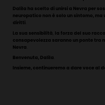
Dalila ha scelto di unirsi a Nevra per s
neuropatico non è solo un sintomo, ma u
diritti
.
La sua sensibilità
,
la forza del suo racc
consapevolezza saranno un ponte tra 
Nevra
.
Benvenuta, Dalila
.
Insieme, continueremo a dare voce al dol