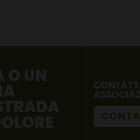
A O UN
CONTATT
NA
ASSOCIA
 STRADA
CONTA
DOLORE