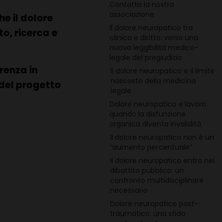
Contatta la nostra
associazione
e il dolore
Il dolore neuropatico tra
o, ricerca e
clinica e diritto: verso una
nuova leggibilità medico-
legale del pregiudizio
renza in
Il dolore neuropatico e il limite
nascosto della medicina
 del progetto
legale
Dolore neuropatico e lavoro:
quando la disfunzione
organica diventa invalidità
Il dolore neuropatico non è un
“aumento percentuale”
Il dolore neuropatico entra nel
dibattito pubblico: un
confronto multidisciplinare
necessario
Dolore neuropatico post-
traumatico: una sfida