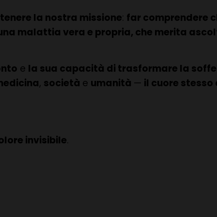
ostenere la nostra missione
:
far comprendere ch
na malattia vera e propria, che merita ascolt
onto
e
la sua capacità di trasformare la soffe
medicina
,
società
e
umanità
—
il cuore stesso
ore invisibile
.