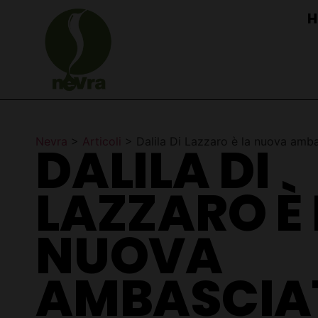
H
Nevra
>
Articoli
>
Dalila Di Lazzaro è la nuova amba
DALILA DI
LAZZARO È 
NUOVA
AMBASCIA