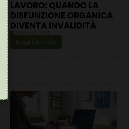
LAVORO: QUANDO LA
DISFUNZIONE ORGANICA
DIVENTA INVALIDITÀ
Febbraio 23, 2026
Leggi l'articolo