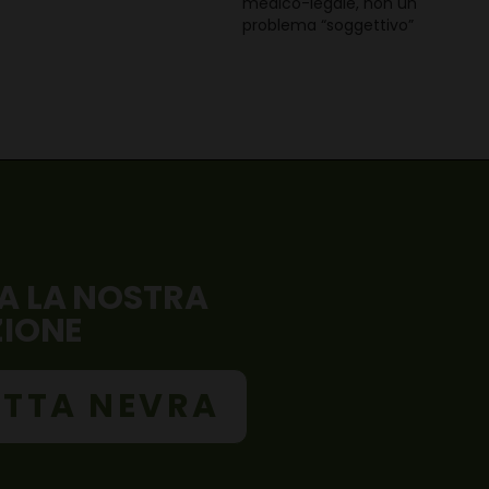
medico-legale, non un
problema “soggettivo”
A LA NOSTRA
ZIONE
TTA NEVRA