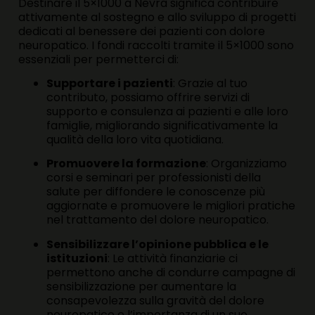
Destinare il 5×1000 a Nevra significa contribuire
attivamente al sostegno e allo sviluppo di progetti
dedicati al benessere dei pazienti con dolore
neuropatico. I fondi raccolti tramite il 5×1000 sono
essenziali per permetterci di:
Supportare i pazienti
: Grazie al tuo
contributo, possiamo offrire servizi di
supporto e consulenza ai pazienti e alle loro
famiglie, migliorando significativamente la
qualità della loro vita quotidiana.
Promuovere la formazione
: Organizziamo
corsi e seminari per professionisti della
salute per diffondere le conoscenze più
aggiornate e promuovere le migliori pratiche
nel trattamento del dolore neuropatico.
Sensibilizzare l’opinione pubblica e le
istituzioni
: Le attività finanziarie ci
permettono anche di condurre campagne di
sensibilizzazione per aumentare la
consapevolezza sulla gravità del dolore
neuropatico e l’importanza di un suo