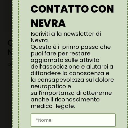
Il
5X1000
è indispensabile per sostenere il
CONTATTO CON
nostro impegno e chi riceve questo
contributo è poi tenuto a dimostrare come
NEVRA
ha impiegato i fondi ricevuti.
Iscriviti alla newsletter di
Nevra.
Come destinare il 5×1000 a
Questo è il primo passo che
Nevra?
puoi fare per restare
aggiornato sulle attività
Destinare il tuo 5×1000 a Nevra è semplice:
dell’associazione e aiutarci a
diffondere la conoscenza e
Compila la tua dichiarazione dei redditi
la consapevolezza sul dolore
(Modello 730, CU o Modello Redditi PF)
.
neuropatico e
Trova la sezione dedicata alla scelta del
5×1000
.
sull’importanza di ottenerne
Inserisci il codice fiscale di Nevra
anche il riconoscimento
(
97923000158
) nella casella dedicata agli
medico-legale.
“
enti del volontariato, delle associazioni non
lucrative di utilità sociale, delle associazioni
di promozione sociale, delle associazioni e
fondazioni
“.