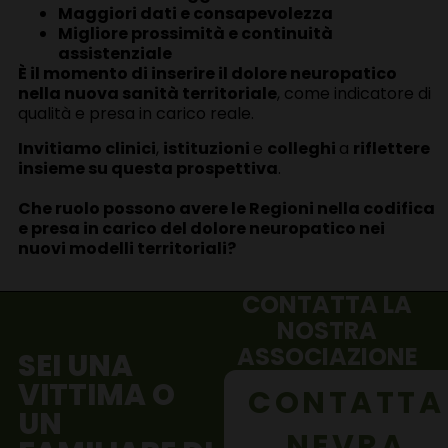
Maggiori dati e consapevolezza
Migliore prossimità e continuità
assistenziale
È il momento di inserire il dolore neuropatico
nella nuova sanità territoriale
, come indicatore di
qualità e presa in carico reale.
Invitiamo clinici
,
istituzioni
e
colleghi
a
riflettere
insieme su questa prospettiva
.
Che ruolo possono avere le Regioni nella codifica
e presa in carico del dolore neuropatico nei
nuovi modelli territoriali?
CONTATTA LA
NOSTRA
ASSOCIAZIONE
SEI UNA
VITTIMA O
CONTATTA
UN
NEVRA