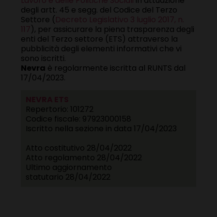
Lavoro e delle Politiche Sociali
in attuazione
degli artt. 45 e segg. del Codice del Terzo
Settore (
Decreto Legislativo 3 luglio 2017, n.
117
), per assicurare la piena trasparenza degli
enti del Terzo settore (ETS) attraverso la
pubblicità degli elementi informativi che vi
sono iscritti.
Nevra
è regolarmente iscritta al RUNTS dal
17/04/2023.
NEVRA ETS
Repertorio:
101272
Codice fiscale:
97923000158
Iscritto nella sezione in data 17/04/2023
Atto costitutivo
28/04/2022
Atto regolamento
28/04/2022
Ultimo aggiornamento
statutario
28/04/2022