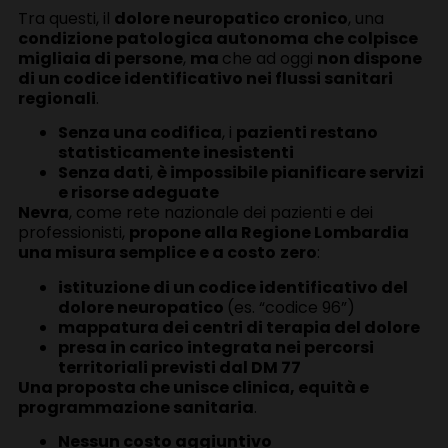
Tra questi, il
dolore neuropatico cronico
, una
condizione patologica autonoma
che colpisce
migliaia di persone
,
ma
che ad oggi
non dispone
di un codice identificativo nei flussi sanitari
regionali
.
Senza una codifica
, i
pazienti restano
statisticamente inesistenti
Senza dati
,
è impossibile pianificare servizi
e risorse adeguate
Nevra
, come rete nazionale dei pazienti e dei
professionisti,
propone alla Regione Lombardia
una misura semplice e a costo
zero
:
istituzione di un codice identificativo del
dolore neuropatico
(es. “codice 96”)
mappatura dei centri di terapia del dolore
presa in carico integrata nei percorsi
territoriali previsti dal DM 77
Una proposta che unisce clinica, equità e
programmazione sanitaria
.
Nessun costo aggiuntivo