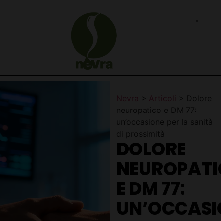
Nevra
>
Articoli
>
Dolore
neuropatico e DM 77:
un’occasione per la sanità
di prossimità
DOLORE
NEUROPAT
E DM 77:
UN’OCCASI