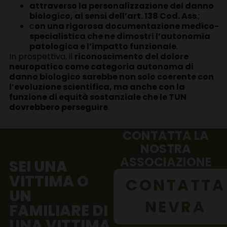
attraverso la personalizzazione del danno
biologico, ai sensi dell’art. 138 Cod. Ass
.;
c
on una rigorosa documentazione medico-
specialistica che ne dimostri l’autonomia
patologica e l’impatto funzionale
.
In prospettiva, il
riconoscimento del dolore
neuropatico come categoria autonoma di
danno biologico sarebbe non solo coerente con
l’evoluzione scientifica, ma anche con la
funzione di equità sostanziale che le TUN
dovrebbero perseguire
.
CONTATTA LA
NOSTRA
ASSOCIAZIONE
SEI UNA
VITTIMA O
CONTATTA
UN
NEVRA
FAMILIARE DI
UNA VITTIMA