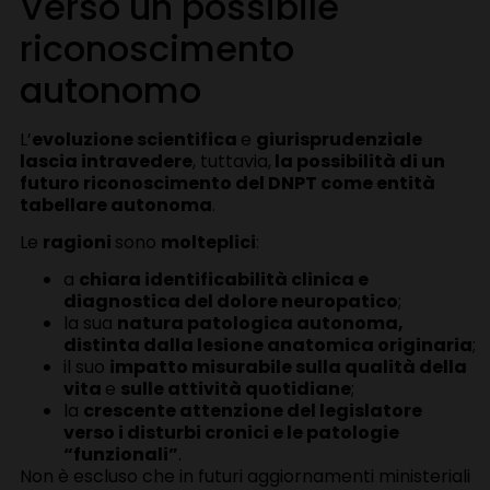
Verso un possibile
riconoscimento
autonomo
L’
evoluzione scientifica
e
giurisprudenziale
lascia intravedere
, tuttavia,
la possibilità di un
futuro riconoscimento del DNPT come entità
tabellare autonoma
.
Le
ragioni
sono
molteplici
:
a
chiara identificabilità clinica e
diagnostica del dolore neuropatico
;
la sua
natura patologica autonoma,
distinta dalla lesione anatomica originaria
;
il suo
impatto misurabile sulla qualità della
vita
e
sulle attività quotidiane
;
la
crescente attenzione del legislatore
verso i disturbi cronici e le patologie
“funzionali”
.
Non è escluso che in futuri aggiornamenti ministeriali