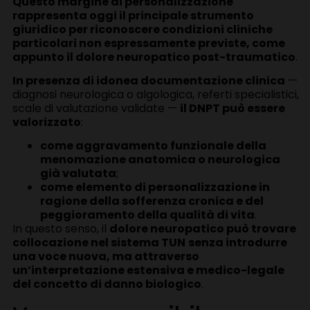
Questo margine di personalizzazione
rappresenta oggi il principale strumento
giuridico per riconoscere condizioni cliniche
particolari non espressamente previste, come
appunto il dolore neuropatico post-traumatico
.
In presenza di idonea documentazione clinica
—
diagnosi neurologica o algologica, referti specialistici,
scale di valutazione validate —
il DNPT può essere
valorizzato
:
come aggravamento funzionale della
menomazione anatomica o neurologica
già valutata
;
come elemento di personalizzazione in
ragione della sofferenza cronica e del
peggioramento della qualità di vita
.
In questo senso, il
dolore neuropatico può trovare
collocazione nel sistema TUN
senza introdurre
una voce nuova, ma attraverso
un’interpretazione estensiva e medico-legale
del concetto di danno biologico
.