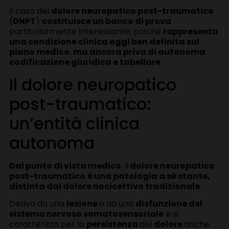
Il caso del
dolore neuropatico post-traumatico
(
DNPT
)
costituisce un banco di prova
particolarmente interessante, poiché
rappresenta
una condizione clinica oggi ben definita sul
piano medico
,
ma ancora priva di autonoma
codificazione giuridica e tabellare
.
Il dolore neuropatico
post-traumatico:
un’entità clinica
autonoma
Dal punto di vista medico
, il
dolore neuropatico
post-traumatico
è una patologia a sé stante,
distinta dal dolore nocicettivo tradizionale
.
Deriva da una
lesione
o da una
disfunzione del
sistema nervoso somatosensoriale
e si
caratterizza per la
persistenza
del
dolore
anche