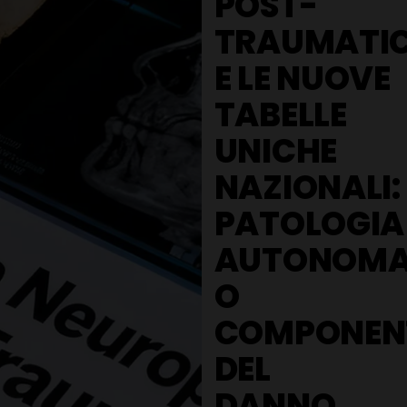
POST-
TRAUMATI
E LE NUOVE
TABELLE
UNICHE
NAZIONALI:
PATOLOGIA
AUTONOM
O
COMPONEN
DEL
DANNO