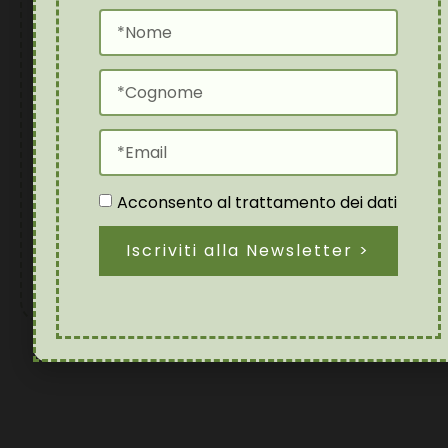
DOLORE NEUROPATICO
POST-TRAUMATICO:
UNA SFIDA MEDICO-
LEGALE, NON UN
PROBLEMA
Acconsento al trattamento dei dati
“SOGGETTIVO”
Febbraio 10, 2026
Iscriviti alla Newsletter >
Leggi l'articolo