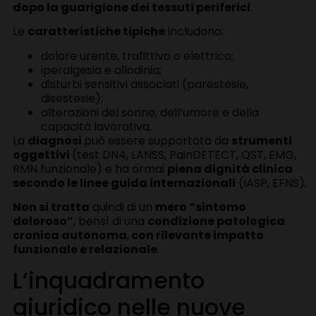
dopo la guarigione dei tessuti periferici
.
Le
caratteristiche tipiche
includono:
dolore urente, trafittivo o elettrico;
iperalgesia e allodinia;
disturbi sensitivi associati (parestesie,
disestesie);
alterazioni del sonno, dell’umore e della
capacità lavorativa.
La
diagnosi
può essere supportata da
strumenti
oggettivi
(test DN4, LANSS, PainDETECT, QST, EMG,
RMN funzionale) e ha ormai
piena dignità clinica
secondo le linee guida internazionali
(IASP, EFNS).
Non si tratta
quindi di un
mero “sintomo
doloroso”
, bensì di una
condizione patologica
cronica autonoma
,
con rilevante impatto
funzionale e relazionale
.
L’inquadramento
giuridico nelle nuove