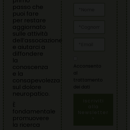
primo
passo che
puoi fare
per restare
aggiornato
sulle attività
dell’associazione
e aiutarci a
diffondere
la
Acconsento
conoscenza
al
e la
consapevolezza
trattamento
sul dolore
dei dati
neuropatico.
Iscriviti
È
alla
fondamentale
Newsletter
promuovere
>
la ricerca