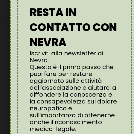
CONFRONTO
RESTA IN
MULTIDISCIPLINARE
CONTATTO CON
NECESSARIO
Febbraio 17, 2026
NEVRA
Leggi l'articolo
Iscriviti alla newsletter di
Nevra.
Questo è il primo passo che
puoi fare per restare
aggiornato sulle attività
dell’associazione e aiutarci a
diffondere la conoscenza e
la consapevolezza sul dolore
neuropatico e
sull’importanza di ottenerne
anche il riconoscimento
medico-legale.