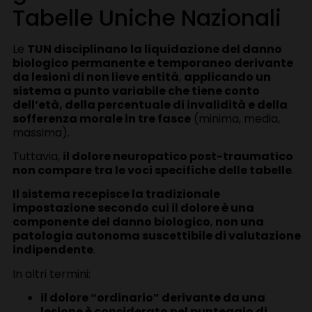
Tabelle Uniche Nazionali
Le
TUN disciplinano la liquidazione del danno
biologico permanente e temporaneo derivante
da lesioni di non lieve entità
,
applicando un
sistema a punto variabile che tiene conto
dell’età, della percentuale di invalidità e della
sofferenza morale in tre fasce
(minima, media,
massima).
Tuttavia,
il dolore neuropatico post-traumatico
non compare tra le voci specifiche delle tabelle
.
Il sistema recepisce la tradizionale
impostazione secondo cui il dolore è una
componente del danno biologico
,
non una
patologia autonoma suscettibile di valutazione
indipendente
.
In altri termini:
il dolore “ordinario” derivante da una
lesione è considerato nel punteggio di