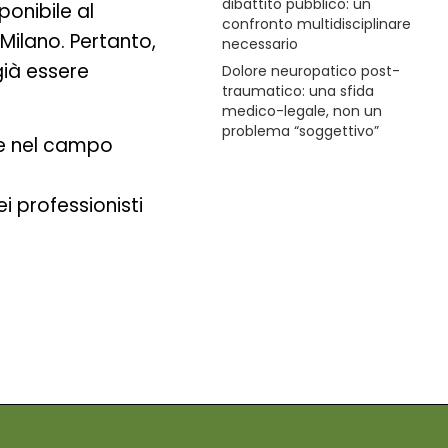
dibattito pubblico: un
onibile al
confronto multidisciplinare
Milano. Pertanto,
necessario
ià essere
Dolore neuropatico post-
traumatico: una sfida
medico-legale, non un
problema “soggettivo”
one nel campo
 professionisti