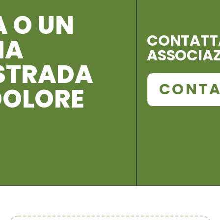
A O UN
CONTATT
NA
ASSOCIA
 STRADA
CONTA
DOLORE