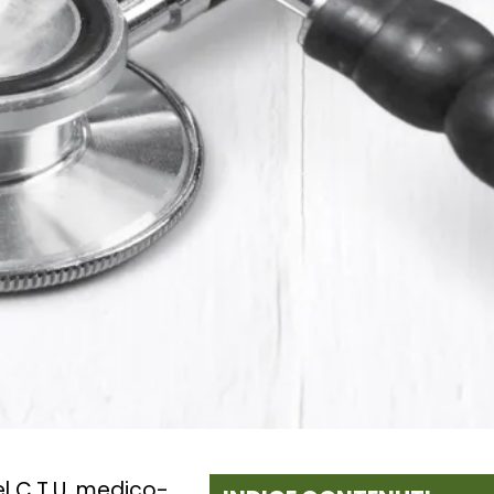
l C.T.U. medico-