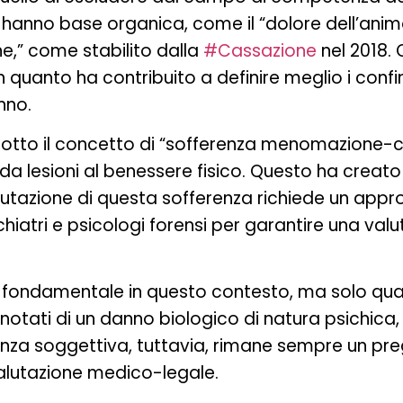
n hanno base organica, come il “dolore dell’anim
one,” come stabilito dalla
#Cassazione
nel 2018.
 quanto ha contribuito a definire meglio i confin
nno.
dotto il concetto di “sofferenza menomazione-co
a da lesioni al benessere fisico. Questo ha creat
 valutazione di questa sofferenza richiede un appr
hiatri e psicologi forensi per garantire una valu
to fondamentale in questo contesto, ma solo qu
otati di un danno biologico di natura psichica,
nza soggettiva, tuttavia, rimane sempre un pre
 valutazione medico-legale.