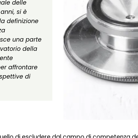
ale delle
 anni, si è
lla definizione
za
isce una parte
vatorio della
mente
er affrontare
pettive di
 quello di escludere dal campo di competenza de