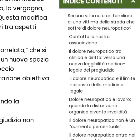
INDICE CONTENUTI
o, la vergogna,
Sei una vittima o un familiare
 Questa modifica
di una vittima della strada che
i tra aspetti
soffre di dolore neuropatico?
Contatta la nostra
associazione
rrelata,” che si
Il dolore neuropatico tra
clinica e diritto: verso una
o un nuovo spazio
nuova leggibilità medico-
occio
legale del pregiudizio
tazione obiettiva
Il dolore neuropatico e il limite
nascosto della medicina
legale
Dolore neuropatico e lavoro:
ando la
quando la disfunzione
organica diventa invalidità
giudizio non
Il dolore neuropatico non è un
“aumento percentuale”
Il dolore neuropatico entra nel