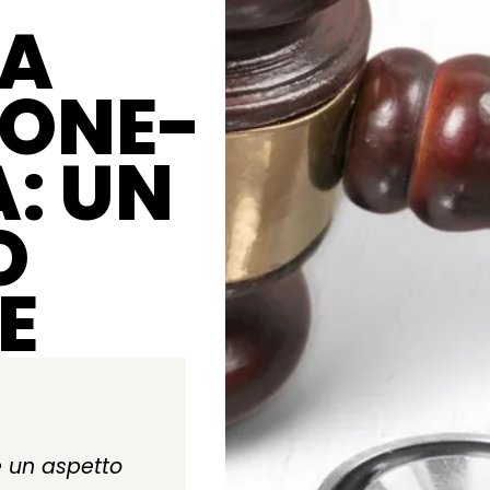
ZA
ONE-
: UN
O
E
è un aspetto