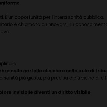
 uniforme
.
. È un’opportunità per l’intera sanità pubblica.
nitario è chiamato a rinnovarsi, il riconosciment
rova:
iplinare
ra nelle cartelle cliniche e nelle aule di trib
 sanità più giusta, più precisa e più vicina ai cit
ore invisibile diventi un diritto visibile
.