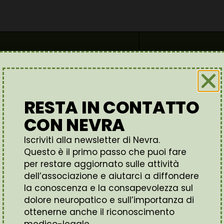
A O UN
CONTATT
NA
RESTA IN CONTATTO
ASSOCIA
 STRADA
CON NEVRA
CONTA
Iscriviti alla newsletter di Nevra.
DOLORE
Questo è il primo passo che puoi fare
per restare aggiornato sulle attività
dell’associazione e aiutarci a diffondere
la conoscenza e la consapevolezza sul
dolore neuropatico e sull’importanza di
ottenerne anche il riconoscimento