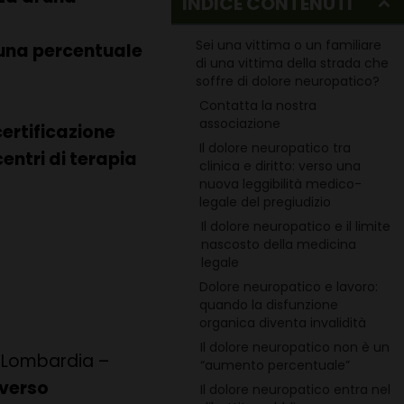
INDICE CONTENUTI
Sei una vittima o un familiare
una percentuale
di una vittima della strada che
soffre di dolore neuropatico?
Contatta la nostra
associazione
ertificazione
Il dolore neuropatico tra
centri di terapia
clinica e diritto: verso una
nuova leggibilità medico-
legale del pregiudizio
Il dolore neuropatico e il limite
nascosto della medicina
legale
Dolore neuropatico e lavoro:
quando la disfunzione
organica diventa invalidità
Il dolore neuropatico non è un
a Lombardia –
“aumento percentuale”
averso
Il dolore neuropatico entra nel