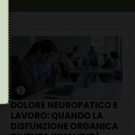
DOLORE NEUROPATICO E
LAVORO: QUANDO LA
DISFUNZIONE ORGANICA