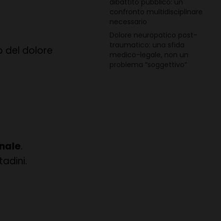
dibattito pubblico: un
confronto multidisciplinare
necessario
Dolore neuropatico post-
traumatico: una sfida
o del dolore
medico-legale, non un
problema “soggettivo”
unale
.
tadini.