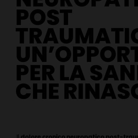
POST
TRAUMATI
UN’OPPOR
PER LA SAN
CHE RINAS
Il
dolore cronico neuropatico post-tra