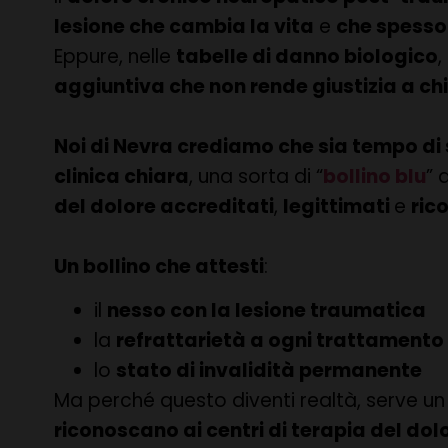
lesione che cambia la vita
e
che spesso
Eppure, nelle
tabelle di danno biologico
,
aggiuntiva che non rende giustizia a ch
Noi di Nevra crediamo che sia tempo di 
clinica chiara
, una sorta di “
bollino blu
” 
del dolore accreditati
,
legittimati
e
ric
Un bollino che attesti
:
il
nesso con la lesione traumatica
la
refrattarietà a ogni trattamento
lo
stato di invalidità permanente
Ma perché questo diventi realtà, serve un
riconoscano ai centri di terapia del dol