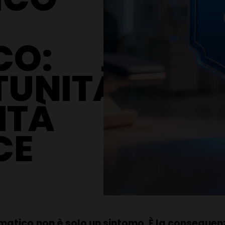
CO:
TUNITÀ
ITÀ
CE
umatico
non è solo un sintomo
.
È la conseguen