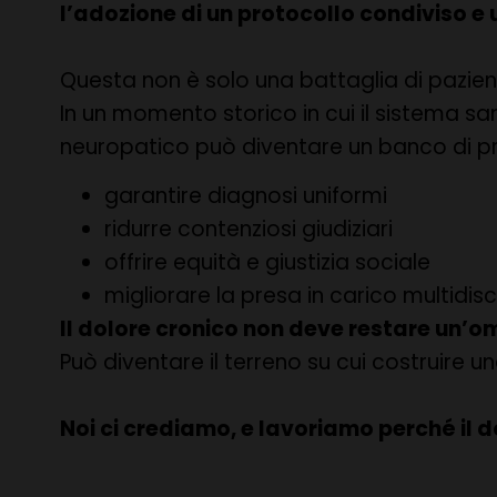
l’adozione di un protocollo condiviso e
Questa non è solo una battaglia di pazienti
In un momento storico in cui il sistema sa
neuropatico può diventare un banco di p
garantire diagnosi uniformi
ridurre contenziosi giudiziari
offrire equità e giustizia sociale
migliorare la presa in carico multidisc
Il dolore cronico non deve restare un’omb
Può diventare il terreno su cui costruire una
Noi ci crediamo, e lavoriamo perché il dol