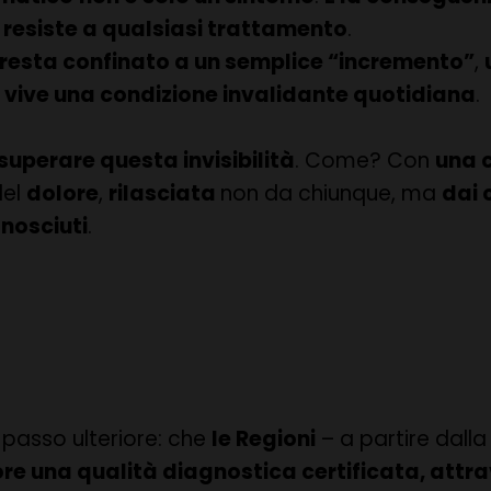
 resiste a qualsiasi trattamento
.
resta confinato a un semplice “incremento”
,
i vive una condizione invalidante quotidiana
.
superare questa invisibilità
. Come? Con
una c
del
dolore
,
rilasciata
non da chiunque, ma
dai 
onosciuti
.
 passo ulteriore: che
le Regioni
– a partire dall
ore una qualità diagnostica certificata, attr